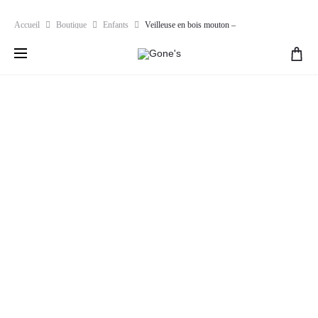
Livraison offerte dès 80€ d'achat en France métropolitaine | Retours
Accueil
Boutique
Enfants
Veilleuse en bois mouton –
gratuits pendant 30 jours
Blumen