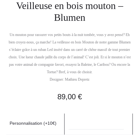
Veilleuse en bois mouton –
Blumen
Un mouton pour rassurer vos petits bouts à la nuit tombée, vous y avez pensé? Eh
bien croyez-nous, ça marche! La veilleuse en bois Mouton de notre gamme Blumen
s’éclaire grâce à un ruban Led inséré dans un carré de chêne massif de tout premier
choix. Une lueur chaude jaillit du corps de l’animal! C’est joli. Et si le mouton n’est
pas votre animal de compagnie favori, essayez la Baleine, le Caribou? Ou encore la
Tortue? Bref, à vous de choisir.
Designer: Mathieu Depretz
89,00
€
Personnalisation (+10€)