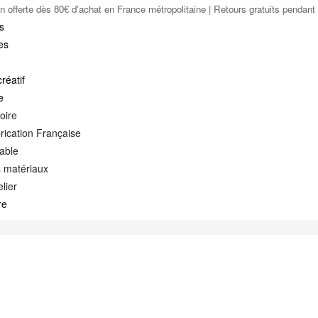
on offerte dès 80€ d'achat en France métropolitaine | Retours gratuits pendant 
s
es
réatif
e
oire
rication Française
able
 matériaux
elier
re