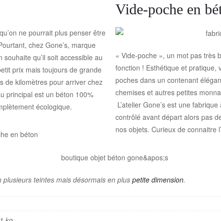
Vide-poche en bét
 qu’on ne pourrait plus penser être
 Pourtant, chez Gone’s, marque
« Vide-poche », un mot pas très be
 souhaite qu’il soit accessible au
fonction ! Esthétique et pratique
etit prix mais toujours de grande
poches dans un contenant élégan
rs de kilomètres pour arriver chez
chemises et autres petites monnaie
au principal est un béton 100%
L’atelier Gone’s est une fabrique
omplètement écologique.
contrôlé avant départ alors pas d
nos objets. Curieux de connaitre l’
 plusieurs teintes mais désormais en plus
petite dimension
.
1 kg