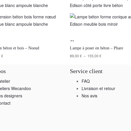
n béton et bois – Noeud
Lampe à poser en béton – Phare
0
€
89,00
€
–
155,00
€
pos
Service client
atelier
FAQ
teliers Wecandoo
Livraison et retour
es designers
Nos avis
ontact