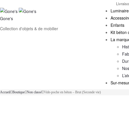
Livrais
Luminaire
Accessoir
Gone's
Enfants
Collection d'objets & de mobilier
Kit béton c
La marqu
Hist
Fab
Dur
Nos
L’at
Sur-mesu
Accueil
Boutique
Non classé
Vide-poche en béton – Brut (Seconde vie)