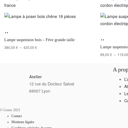
Lampe suspension bois – Fève grande taille
380,00
€
–
420,00
€
Lampe suspensio
89,00
€
–
119,0
A pro
Atelier
L’
12 rue du Docteur Salvat
A
69007 Lyon
L
C
© Gones 2023
Contact
Mentions légales
Conditions générales de vente