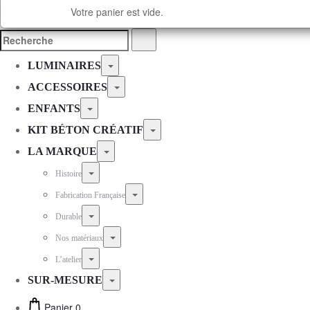
Votre panier est vide.
LUMINAIRES
ACCESSOIRES
ENFANTS
KIT BÉTON CRÉATIF
LA MARQUE
Histoire
Fabrication Française
Durable
Nos matériaux
L’atelier
SUR-MESURE
Panier
0