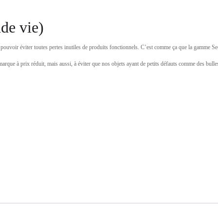
de vie)
ouvoir éviter toutes pertes inutiles de produits fonctionnels. C’est comme ça que la gamme Se
marque à prix réduit, mais aussi, à éviter que nos objets ayant de petits défauts comme des bulles