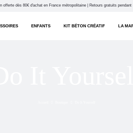
on offerte dès 80€ d'achat en France métropolitaine | Retours gratuits pendant 
SSOIRES
ENFANTS
KIT BÉTON CRÉATIF
LA MA
Do It Yoursel
Accueil
Boutique
Do It Yourself