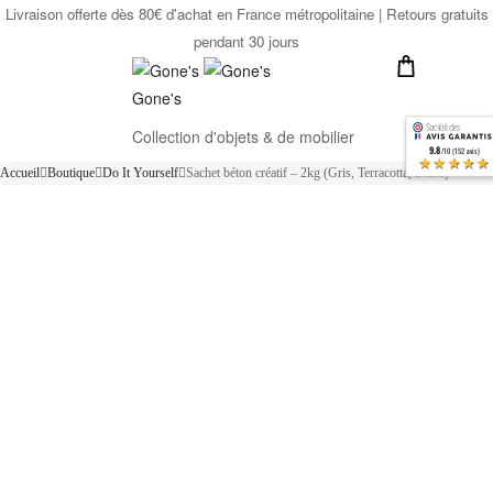
Livraison offerte dès 80€ d'achat en France métropolitaine | Retours gratuits
pendant 30 jours
Gone's
Collection d'objets & de mobilier
9.8
/10 (152 avis)
★★★★★
Accueil
Boutique
Do It Yourself
Sachet béton créatif – 2kg (Gris, Terracotta, Blanc)